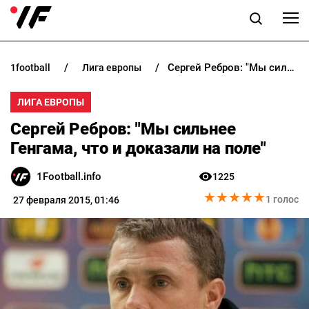
Сергей Ребров: "Мы сильнее Генгама, что и доказали на поле"
1football
лига европы
НОВОСТИ
ЛИГА ЕВРОПЫ
ПРОГНОЗЫ
Сергей Ребров: "Мы сильнее
БУКМЕКЕРЫ
Генгама, что и доказали на поле"
1Football.info
1225
КАЗИНО
★
★
★
★
★
★
★
★
★
★
1 голос
27 февраля 2015, 01:46
РАЗНОЕ