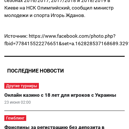
сезонах 2016/2017, 2017/2018 и 2018/2019 в
Киеве на НСК Олимпийский, сообщил министр
молодежи и спорта Игорь Жданов.
Источник: https://www.facebook.com/photo.php?
fbid=778415522276651&set=a.162828537168689.329
ПОСЛЕДНИЕ НОВОСТИ
Другие турниры
Онлайн казино с 18 лет для игроков с Украины
23 июня 02:00
Гемблинг
Фриспины за регистрацию без депозита в