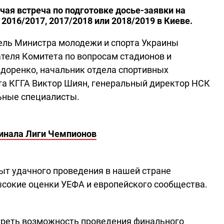
чая встреча по подготовке досье-заявки на
016/2017, 2017/2018 или 2018/2019 в Киеве.
ель Министра молодежи и спорта Украины
теля Комитета по вопросам стадионов и
доренко, начальник отдела спортивных
та КГГА Виктор Шиян, генеральный директор НСК
ьные специалисты.
финала Лиги Чемпионов
т удачного проведения в нашей стране
ысокие оценки УЕФА и европейского сообщества.
треть возможность проведения финального