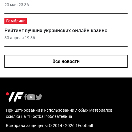
20 мая 23:36
Гемблинг
Рейтинг лучших украинских онлайн казино
30 апреля 19:36
Все новости
При цитировании и использовании любых материалов
ссылка на "1Football" обязательна
Все права защищены © 2014 - 2026 1Football