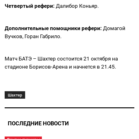
Четвертый рефери:
Далибор Коньяр.
Дополнительные помощники рефери:
Домагой
Вучков, Горан Габрило.
Матч БАТЭ – Шахтер состоится 21 октября на
стадионе Борисов-Арена и начнется в 21.45.
Шахтер
ПОСЛЕДНИЕ НОВОСТИ