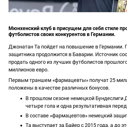
Мюнхенский клуб в присущем для себя стиле пр
футболистов своих конкурентов в Германии.
Джонатан Та пойдет на повышение в Германии. П
защитника продолжится в Баварии. Источник со
продать одного из лучших футболистов прошлого
миллионов евро.
Первым траншем «фармацевты» получат 25 милли
положены в качестве различных бонусов.
В прошлом сезоне немецкой Бундеслиги Д
четыре гола и одна результативная перед
В составе «фармацевтов» немецкий защит
Та выступает за Байер с 2015 года, а до э