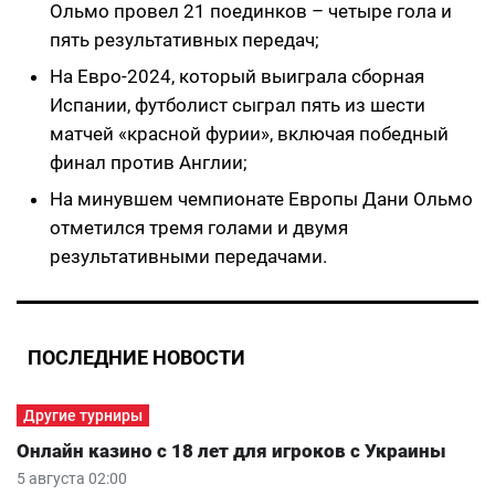
Ольмо провел 21 поединков – четыре гола и
пять результативных передач;
На Евро-2024, который выиграла сборная
Испании, футболист сыграл пять из шести
матчей «красной фурии», включая победный
финал против Англии;
На минувшем чемпионате Европы Дани Ольмо
отметился тремя голами и двумя
результативными передачами.
ПОСЛЕДНИЕ НОВОСТИ
Другие турниры
Онлайн казино с 18 лет для игроков с Украины
5 августа 02:00