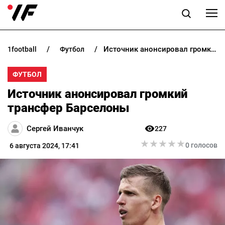
Источник анонсировал громкий трансфер Барселоны
1football
футбол
НОВОСТИ
ФУТБОЛ
ПРОГНОЗЫ
Источник анонсировал громкий
БУКМЕКЕРЫ
трансфер Барселоны
Сергей Иванчук
227
КАЗИНО
★
★
★
★
★
★
★
★
★
★
0 голосов
6 августа 2024, 17:41
РАЗНОЕ
UK
RU