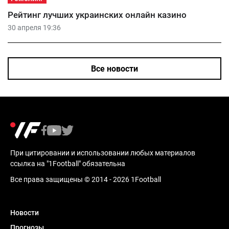
Рейтинг лучших украинских онлайн казино
30 апреля 19:36
Все новости
При цитировании и использовании любых материалов
ссылка на "1Football" обязательна
Все права защищены © 2014 - 2026 1Football
Новости
Прогнозы