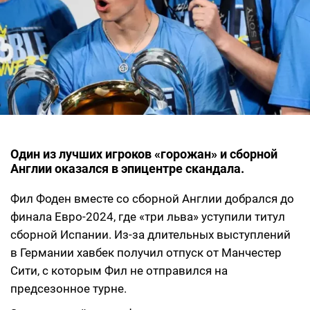
Один из лучших игроков «горожан» и сборной
Англии оказался в эпицентре скандала.
Фил Фоден вместе со сборной Англии добрался до
финала Евро-2024, где «три льва» уступили титул
сборной Испании. Из-за длительных выступлений
в Германии хавбек получил отпуск от Манчестер
Сити, с которым Фил не отправился на
предсезонное турне.