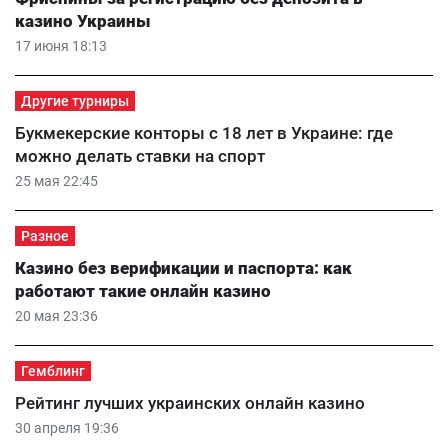
казино Украины
17 июня 18:13
Другие турниры
Букмекерские конторы с 18 лет в Украине: где
можно делать ставки на спорт
25 мая 22:45
Разное
Казино без верификации и паспорта: как
работают такие онлайн казино
20 мая 23:36
Гемблинг
Рейтинг лучших украинских онлайн казино
30 апреля 19:36