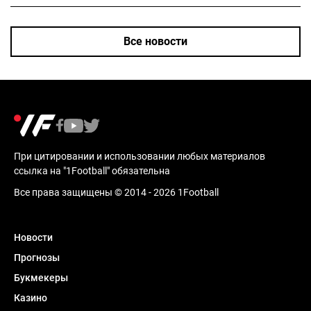
Все новости
При цитировании и использовании любых материалов
ссылка на "1Football" обязательна
Все права защищены © 2014 - 2026 1Football
Новости
Прогнозы
Букмекеры
Казино