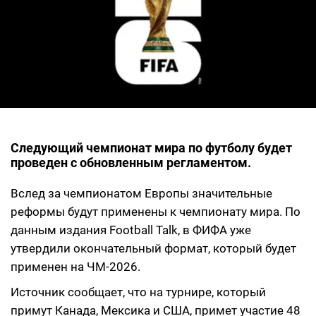
Следующий чемпионат мира по футболу будет
проведен с обновленным регламентом.
Вслед за чемпионатом Европы значительные
реформы будут применены к чемпионату мира. По
данным издания Football Talk, в ФИФА уже
утвердили окончательный формат, который будет
применен на ЧМ-2026.
Источник сообщает, что на турнире, который
примут Канада, Мексика и США, примет участие 48