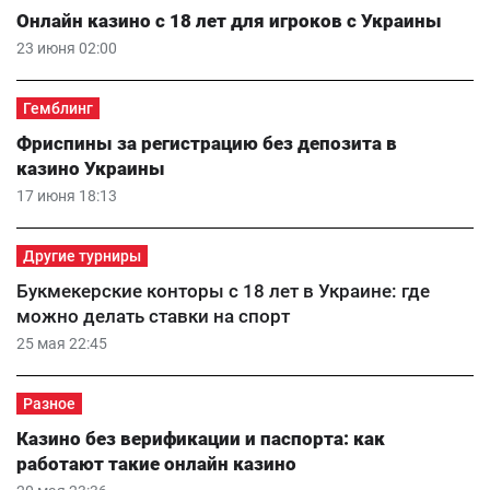
Онлайн казино с 18 лет для игроков с Украины
23 июня 02:00
Гемблинг
Фриспины за регистрацию без депозита в
казино Украины
17 июня 18:13
Другие турниры
Букмекерские конторы с 18 лет в Украине: где
можно делать ставки на спорт
25 мая 22:45
Разное
Казино без верификации и паспорта: как
работают такие онлайн казино