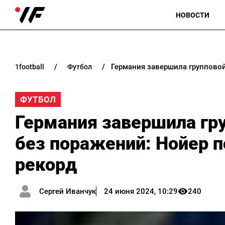
НОВОСТИ
1football
футбол
ФУТБОЛ
Германия завершила гру
без поражений: Нойер п
рекорд
Сергей Иванчук
24 июня 2024, 10:29
240