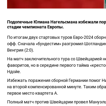
Подопечные Юлиана Нагельсмана избежали пор
стадии чемпионата Европы.
По итогам двух стартовых туров Евро-2024 сборн
офф. Сначала «бундестим» разгромил Шотландию 
Венгрия (2:0).
На матч заключительного тура со Швейцарией н
фаворитов, но в середине первого тайма «крест
Ндойе.
Избежать поражения сборной Германии помог Ни
на второй компенсированной минуте. Таким обра
первое место квартета A.
Полный матч против Швейцарии провел Мануэль 