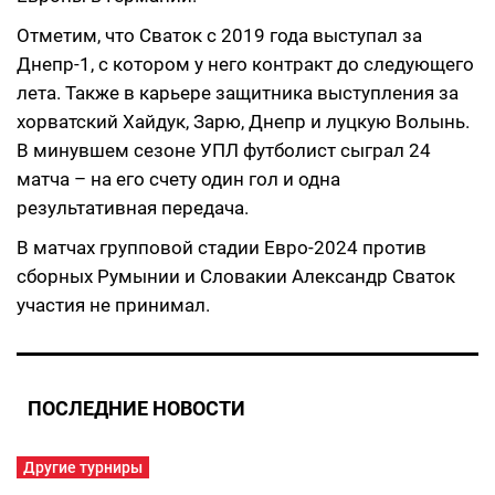
Отметим, что Сваток с 2019 года выступал за
Днепр-1, с котором у него контракт до следующего
лета. Также в карьере защитника выступления за
хорватский Хайдук, Зарю, Днепр и луцкую Волынь.
В минувшем сезоне УПЛ футболист сыграл 24
матча – на его счету один гол и одна
результативная передача.
В матчах групповой стадии Евро-2024 против
сборных Румынии и Словакии Александр Сваток
участия не принимал.
ПОСЛЕДНИЕ НОВОСТИ
Другие турниры