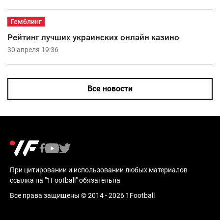
Гемблинг
Рейтинг лучших украинских онлайн казино
30 апреля 19:36
Все новости
При цитировании и использовании любых материалов
ссылка на "1Football" обязательна
Все права защищены © 2014 - 2026 1Football