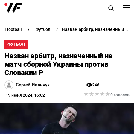
Назван арбитр, назначенный на матч сборной Украины против Словакии Р
1football
футбол
НОВОСТИ
ФУТБОЛ
ПРОГНОЗЫ
Назван арбитр, назначенный на
БУКМЕКЕРЫ
матч сборной Украины против
Словакии Р
КАЗИНО
Сергей Иванчук
246
★
★
★
★
★
★
★
★
★
★
РАЗНОЕ
0 голосов
19 июня 2024, 16:02
UK
RU