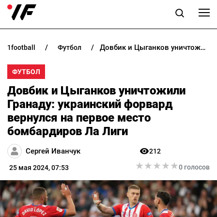
Довбик и Цыганков уничтожили Гранаду: украинский форвард вернулся на первое место бомбардиров Ла Лиги
1football
футбол
НОВОСТИ
ФУТБОЛ
ПРОГНОЗЫ
Довбик и Цыганков уничтожили
БУКМЕКЕРЫ
Гранаду: украинский форвард
вернулся на первое место
КАЗИНО
бомбардиров Ла Лиги
Сергей Иванчук
212
РАЗНОЕ
★
★
★
★
★
★
★
★
★
★
0 голосов
25 мая 2024, 07:53
UK
RU