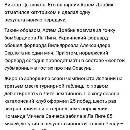
Виктор Цыганков. Его напарник Артем Довбик
отметился хет-триком и сделал одну
результативную передачу.
Таким образом, Артем Довбик возглавил гонку
бомбардиров Ла Лиги. Украинский форвард
обошел форварда Вильярреала Александера
Серлота на один мяч. При этом, норвежский
форвард сегодня проведет матч в составе «желтой
субмарины» в гостях против Осасуны.
Жирона завершила сезон чемпионата Испании на
третьем месте турнирной таблицы с правом
дебютировать в Лиге чемпионов. По ходу сезона
каталонский клуб оформил 25 побед, шесть раз
сыграл вничью и потерпел семь поражений.
Команда Мичела Санчеса забила в Ла Лиге 85
мячей, уступив в результативности только Реалу –