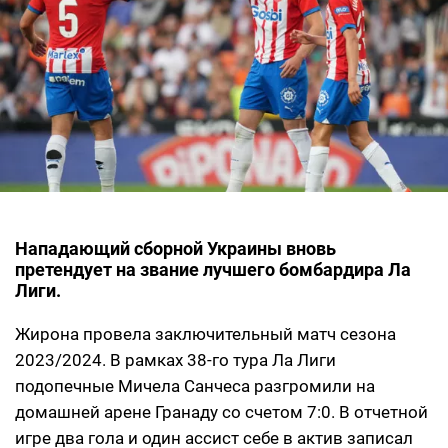
Нападающий сборной Украины вновь
претендует на звание лучшего бомбардира Ла
Лиги.
Жирона провела заключительный матч сезона
2023/2024. В рамках 38-го тура Ла Лиги
подопечные Мичела Санчеса разгромили на
домашней арене Гранаду со счетом 7:0. В отчетной
игре два гола и один ассист себе в актив записал