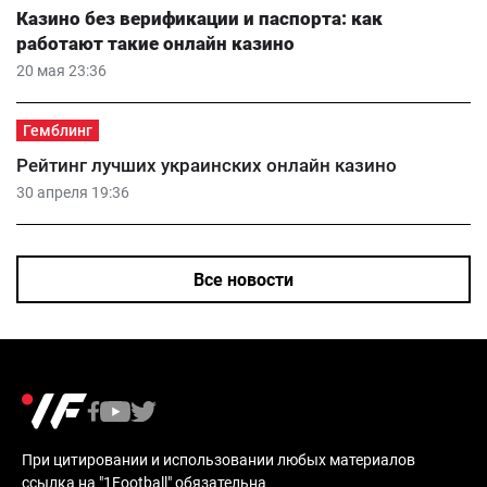
Казино без верификации и паспорта: как
работают такие онлайн казино
20 мая 23:36
Гемблинг
Рейтинг лучших украинских онлайн казино
30 апреля 19:36
Все новости
При цитировании и использовании любых материалов
ссылка на "1Football" обязательна