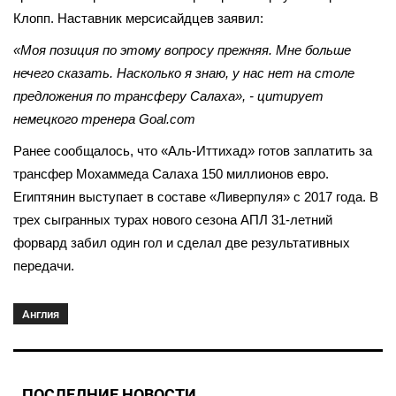
Клопп. Наставник мерсисайдцев заявил:
«Моя позиция по этому вопросу прежняя. Мне больше
нечего сказать. Насколько я знаю, у нас нет на столе
предложения по трансферу Салаха», - цитирует
немецкого тренера Goal.com
Ранее сообщалось, что «Аль-Иттихад» готов заплатить за
трансфер Мохаммеда Салаха 150 миллионов евро.
Египтянин выступает в составе «Ливерпуля» с 2017 года. В
трех сыгранных турах нового сезона АПЛ 31-летний
форвард забил один гол и сделал две результативных
передачи.
Англия
ПОСЛЕДНИЕ НОВОСТИ