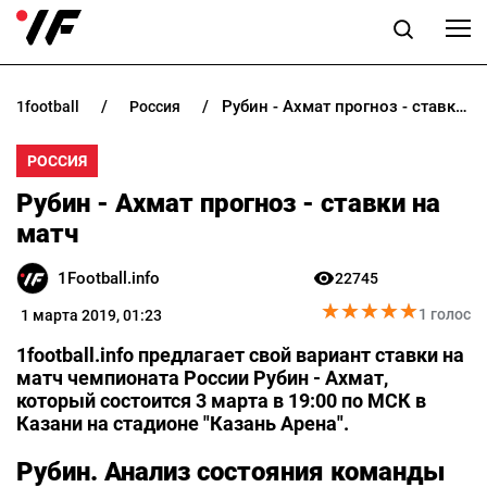
Рубин - Ахмат прогноз - ставки на матч
1football
россия
НОВОСТИ
РОССИЯ
ПРОГНОЗЫ
Рубин - Ахмат прогноз - ставки на
БУКМЕКЕРЫ
матч
1Football.info
22745
КАЗИНО
★
★
★
★
★
★
★
★
★
★
1 голос
1 марта 2019, 01:23
РАЗНОЕ
1football.info предлагает свой вариант ставки на
матч чемпионата России Рубин - Ахмат,
который состоится 3 марта в 19:00 по МСК в
Казани на стадионе "Казань Арена".
Рубин. Анализ состояния команды