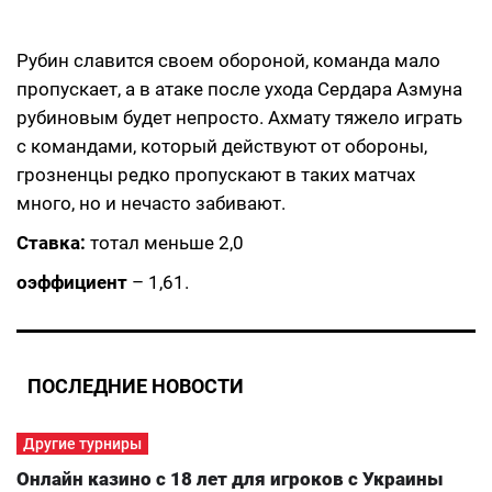
Рубин славится своем обороной, команда мало
пропускает, а в атаке после ухода Сердара Азмуна
рубиновым будет непросто. Ахмату тяжело играть
с командами, который действуют от обороны,
грозненцы редко пропускают в таких матчах
много, но и нечасто забивают.
Ставка:
тотал меньше 2,0
оэффициент
– 1,61.
ПОСЛЕДНИЕ НОВОСТИ
Другие турниры
Онлайн казино с 18 лет для игроков с Украины