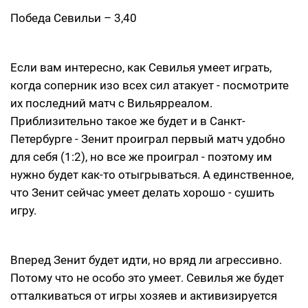
Победа Севильи – 3,40
Если вам интересно, как Севилья умеет играть,
когда соперник изо всех сил атакует - посмотрите
их последний матч с Вильярреалом.
Приблизительно такое же будет и в Санкт-
Петербурге - Зенит проиграл первый матч удобно
для себя (1:2), но все же проиграл - поэтому им
нужно будет как-то отыгрываться. А единственное,
что Зенит сейчас умеет делать хорошо - сушить
игру.
Вперед Зенит будет идти, но вряд ли агрессивно.
Потому что не особо это умеет. Севилья же будет
отталкиваться от игры хозяев и активизируется