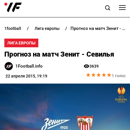
Прогноз на матч Зенит - Севилья
1football
лига европы
НОВОСТИ
ЛИГА ЕВРОПЫ
ПРОГНОЗЫ
Прогноз на матч Зенит - Севилья
БУКМЕКЕРЫ
1Football.info
3639
★
★
★
★
★
★
★
★
★
★
КАЗИНО
1 голос
22 апреля 2015, 19:19
РАЗНОЕ