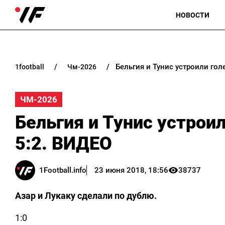
НОВОСТИ
Бельгия и Тунис устроили го
1football
чм-2026
ЧМ-2026
Бельгия и Тунис устрои
5:2. ВИДЕО
1Football.info
23 июня 2018, 18:56
38737
Азар и Лукаку сделали по дублю.
1:0