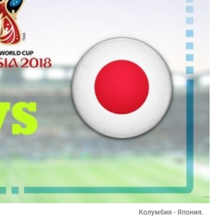
Колумбия - Япония.