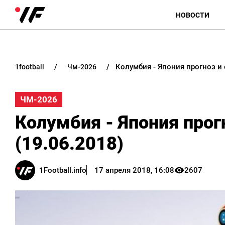
НОВОСТИ
Колумбия - Япония прогноз и 
1football
чм-2026
ЧМ-2026
Колумбия - Япония прог
(19.06.2018)
1Football.info
17 апреля 2018, 16:08
2607