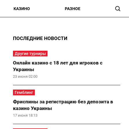
КАЗИНО
РАЗНОЕ
ПОСЛЕДНИЕ НОВОСТИ
Другие турниры
Онлайн казино с 18 лет для игроков с
Украины
23 июня 02:00
Гемблинг
Фриспины за регистрацию без депозита в
казино Украины
17 июня 18:13