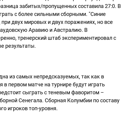
разница забитых/пропущенных составила 27:0. В
грать с более сильными сборными. "Синие
 при двух мировых и двух поражениях, но все
Саудовскую Аравию и Австралию. В
еренно, тренерский штаб экспериментировал с
ые результаты.
одна из самых непредсказуемых, так как в
я в первом матче на турнире будут играть
редстоит сыграть с теневым фаворитом –
борной Сенегала. Сборная Колумбии по составу
ого игроков топ-уровня.