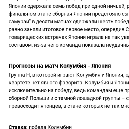
Японии одержала семь побед при одной ничьей, 
финальном этапе сборная Японии предстояло сы
самураи" в десяти матчах одержали шесть побед
равно заняли итоговое первое место, опередив 
товарищеских встречах Япония играла не так ув
составом, из-за чего команда показала неудачн
Прогнозы на матч Колумбия - Япония
Группа H, в которой играют Колумбия и Япония, 
квартете нет явного фаворита. Колумбия и Япони
исключительно на победу, ведь командам еще п
сборной Польши и с темной лошадкой группы – с
превосходит японцев, в стане которых не так мн
Ставка:
победа Колумбии