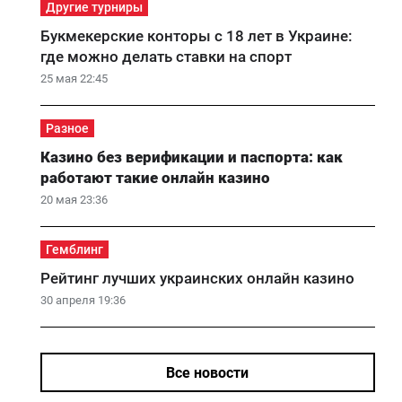
Другие турниры
Букмекерские конторы с 18 лет в Украине:
где можно делать ставки на спорт
25 мая 22:45
Разное
Казино без верификации и паспорта: как
работают такие онлайн казино
20 мая 23:36
Гемблинг
Рейтинг лучших украинских онлайн казино
30 апреля 19:36
Все новости