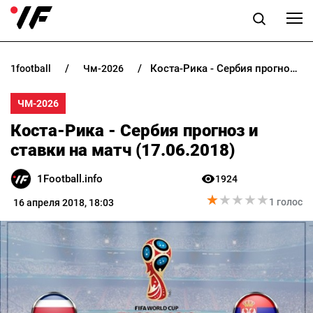
Коста-Рика - Сербия прогноз и ставки на матч (17.06.2018)
1football
чм-2026
НОВОСТИ
ЧМ-2026
ПРОГНОЗЫ
Коста-Рика - Сербия прогноз и
БУКМЕКЕРЫ
ставки на матч (17.06.2018)
1Football.info
1924
КАЗИНО
★
★
★
★
★
★
★
★
★
★
1 голос
16 апреля 2018, 18:03
РАЗНОЕ