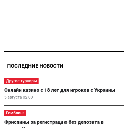
ПОСЛЕДНИЕ НОВОСТИ
Другие турниры
Онлайн казино с 18 лет для игроков с Украины
5 августа 02:00
Гемблинг
Фриспины за регистрацию без депозита в