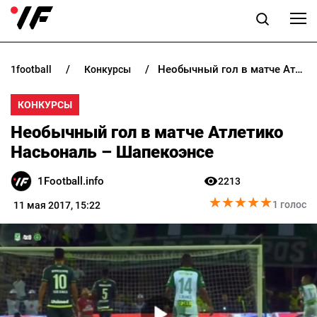
Необычный гол в матче Атлетико Насьональ – Шапекоэнсе
1football
конкурсы
НОВОСТИ
КОНКУРСЫ
ПРОГНОЗЫ
Необычный гол в матче Атлетико
БУКМЕКЕРЫ
Насьональ – Шапекоэнсе
1Football.info
2213
КАЗИНО
★
★
★
★
★
★
★
★
★
★
1 голос
11 мая 2017, 15:22
РАЗНОЕ