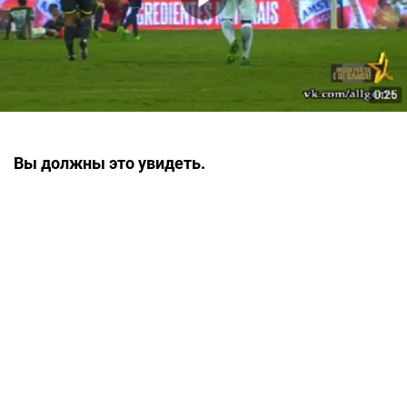
Вы должны это увидеть.