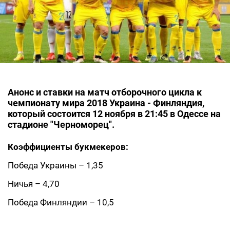
Анонс и ставки на матч отборочного цикла к
чемпионату мира 2018 Украина - Финляндия,
который состоится 12 ноября в 21:45 в Одессе на
стадионе "Черноморец".
Коэффициенты букмекеров:
Победа Украины – 1,35
Ничья – 4,70
Победа Финляндии – 10,5