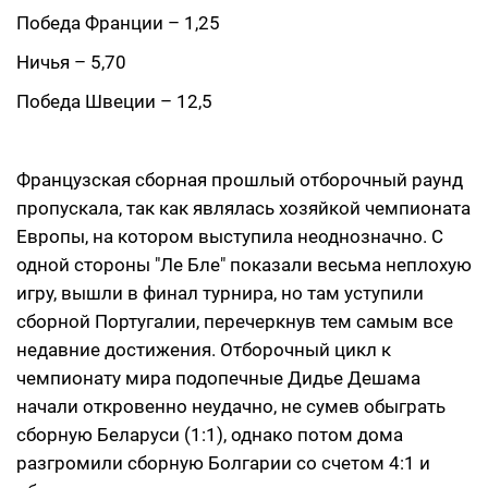
Победа Франции – 1,25
Ничья – 5,70
Победа Швеции – 12,5
Французская сборная прошлый отборочный раунд
пропускала, так как являлась хозяйкой чемпионата
Европы, на котором выступила неоднозначно. С
одной стороны "Ле Бле" показали весьма неплохую
игру, вышли в финал турнира, но там уступили
сборной Португалии, перечеркнув тем самым все
недавние достижения. Отборочный цикл к
чемпионату мира подопечные Дидье Дешама
начали откровенно неудачно, не сумев обыграть
сборную Беларуси (1:1), однако потом дома
разгромили сборную Болгарии со счетом 4:1 и