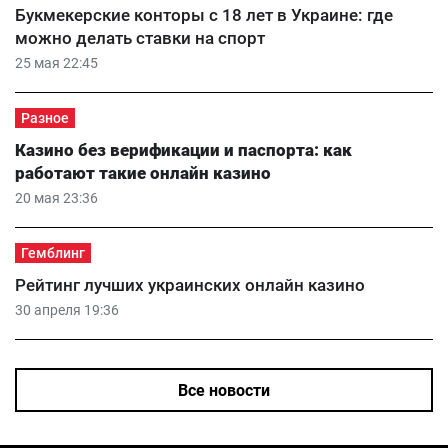
Букмекерские конторы с 18 лет в Украине: где
можно делать ставки на спорт
25 мая 22:45
Разное
Казино без верификации и паспорта: как
работают такие онлайн казино
20 мая 23:36
Гемблинг
Рейтинг лучших украинских онлайн казино
30 апреля 19:36
Все новости