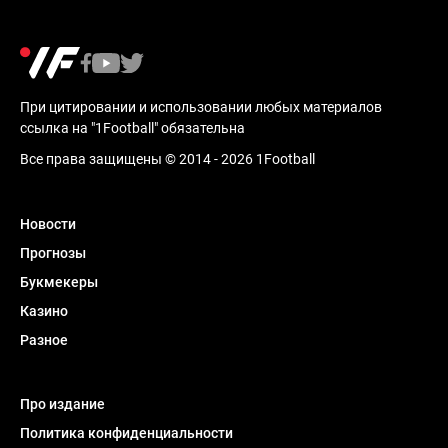
При цитировании и использовании любых материалов
ссылка на "1Football" обязательна
Все права защищены © 2014 - 2026 1Football
Новости
Прогнозы
Букмекеры
Казино
Разное
Про издание
Политика конфиденциальности