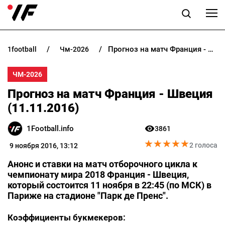
Прогноз на матч Франция - Швеция (11.11.2016)
1football
чм-2026
НОВОСТИ
ЧМ-2026
ПРОГНОЗЫ
Прогноз на матч Франция - Швеция
БУКМЕКЕРЫ
(11.11.2016)
1Football.info
3861
КАЗИНО
★
★
★
★
★
★
★
★
★
★
2 голоса
9 ноября 2016, 13:12
РАЗНОЕ
Анонс и ставки на матч отборочного цикла к
чемпионату мира 2018 Франция - Швеция,
который состоится 11 ноября в 22:45 (по МСК) в
Париже на стадионе "Парк де Пренс".
Коэффициенты букмекеров: