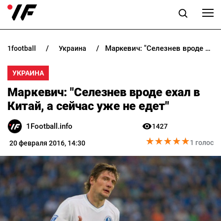
Маркевич: "Селезнев вроде ехал в Китай, а сейчас уже не едет"
1football
украина
НОВОСТИ
УКРАИНА
ПРОГНОЗЫ
Маркевич: "Селезнев вроде ехал в
БУКМЕКЕРЫ
Китай, а сейчас уже не едет"
1Football.info
1427
КАЗИНО
★
★
★
★
★
★
★
★
★
★
1 голос
20 февраля 2016, 14:30
РАЗНОЕ