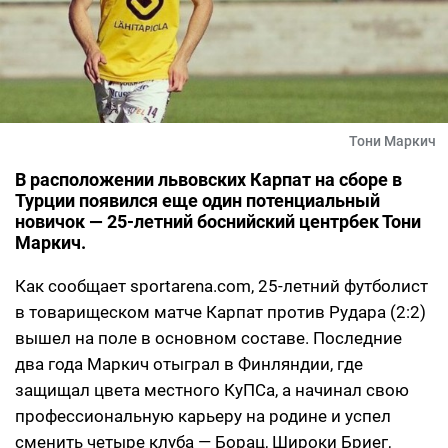
Тони Маркич
В расположении львовских Карпат на сборе в
Турции появился еще один потенциальный
новичок — 25-летний боснийский центрбек Тони
Маркич.
Как сообщает sportarena.com, 25-летний футболист
в товарищеском матче Карпат против Рудара (2:2)
вышел на поле в основном составе. Последние
два года Маркич отыграл в Финляндии, где
защищал цвета местного КуПСа, а начинал свою
профессиональную карьеру на родине и успел
сменить четыре клуба — Борац, Широки Бриег,