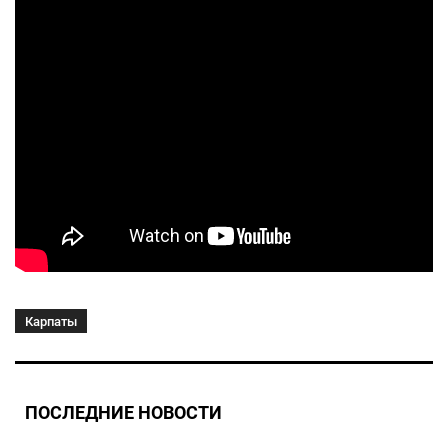
Карпаты
ПОСЛЕДНИЕ НОВОСТИ