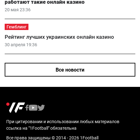
работают такие онлайн казино
20 мая 23:36
Гемблинг
Рейтинг лучших украинских онлайн казино
30 апреля 19:36
Все новости
При цитировании и использовании любых материалов
ссылка на "1Football" обязательна
Все права защищены © 2014 - 2026 1Football