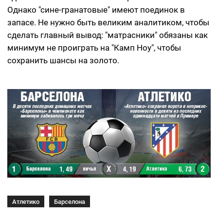
Однако "сине-гранатовые" имеют поединок в
запасе. Не нужно быть великим аналитиком, чтобы
сделать главный вывод: "матрасники" обязаны как
минимум не проиграть на "Камп Ноу", чтобы
сохранить шансы на золото.
Атлетико
Барселона