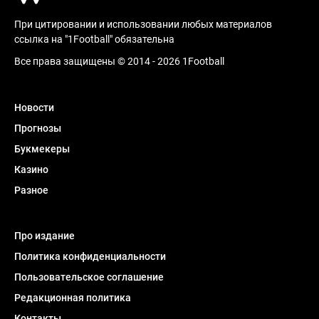
При цитировании и использовании любых материалов
ссылка на "1Football" обязательна
Все права защищены © 2014 - 2026 1Football
Новости
Прогнозы
Букмекеры
Казино
Разное
Про издание
Политика конфиденциальности
Пользовательское соглашение
Редакционная политика
Контакты