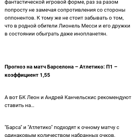
фантастической игровой форме, раз за разом
попросту не замечая сопротивления со стороны
оппонентов. К тому же не стоит забывать о том,
что в родной обители Лионель Месси и его дружки
в состоянии обыграть даже инопланетян.
Прогноз на матч Барселона – Атлетико: П1 –
коэффициент 1,55
А вот БК Леон и Андрей Канчельскис рекомендуют
ставить на…
"Барса" и "Атлетико" подходят к очному матчу с
одинаковым количеством набранных очков.