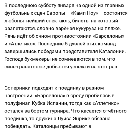
В последнюю субботу января на одной из главных
футбольных сцен Европы – «Камп Ноу» – состоится
любопытнейший спектакль, билеты на который
разлетаются, словно варёная кукуруза на пляже.
Речь идёт об очном противостоянии «Барселоны»
и «Атлетико». Последние 5 дуэлей этих команд
завершились победами представителя Каталонии.
Господа букмекеры не сомневаются в том, что
сине-гранатовые добьются успеха и на этот раз.
Соперники подходят к поединку в разном
настроении. «Барселона» в среду пробилась в
полуфинал Кубка Испании, тогда как «Атлетико»
остался за бортом турнира. Что касается отчётного
поединка, то дружина Луиса Энрике обязана
побеждать. Каталонцы пребывают в