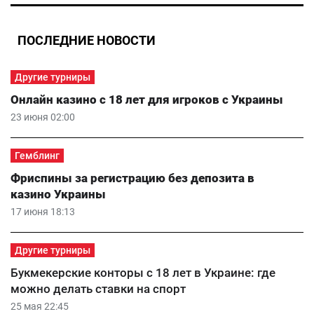
ПОСЛЕДНИЕ НОВОСТИ
Другие турниры
Онлайн казино с 18 лет для игроков с Украины
23 июня 02:00
Гемблинг
Фриспины за регистрацию без депозита в
казино Украины
17 июня 18:13
Другие турниры
Букмекерские конторы с 18 лет в Украине: где
можно делать ставки на спорт
25 мая 22:45