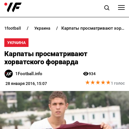
Карпаты просматривают хорватского форварда
1football
украина
НОВОСТИ
УКРАИНА
ПРОГНОЗЫ
Карпаты просматривают
БУКМЕКЕРЫ
хорватского форварда
1Football.info
934
КАЗИНО
★
★
★
★
★
★
★
★
★
★
1 голос
28 января 2016, 15:07
РАЗНОЕ