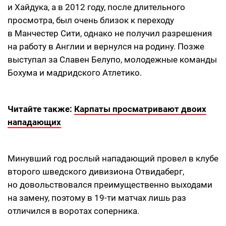
и Хайдука, а в 2012 году, после длительного
просмотра, был очень близок к переходу
в Манчестер Сити, однако не получил разрешения
на работу в Англии и вернулся на родину. Позже
выступал за Славен Белупо, молодежные команды
Бохума и мадридского Атлетико.
Читайте также:
Карпаты просматривают двоих
нападающих
Минувший год рослый нападающий провел в клубе
второго шведского дивизиона Отвидаберг,
но довольствовался преимущественно выходами
на замену, поэтому в 19-ти матчах лишь раз
отличился в воротах соперника.