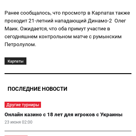
Ранее сообщалось, что просмотр в Карпатах также
проходит 21-летний нападающий Динамо-2 Олег
Маик. Ожидается, что оба примут участие в
сегодняшнем контрольном матче с румынским
Петролулом.
Карпаты
ПОСЛЕДНИЕ НОВОСТИ
Другие турниры
Онлайн казино с 18 лет для игроков с Украины
23 июня 02:00