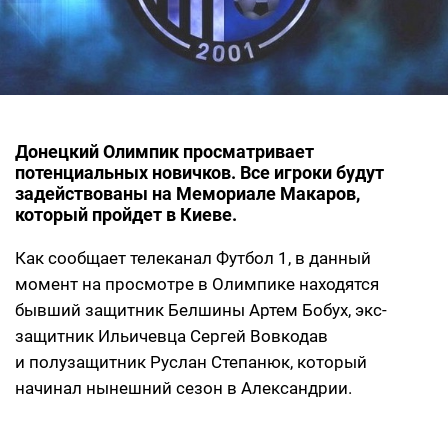
Донецкий Олимпик просматривает
потенциальных новичков. Все игроки будут
задействованы на Мемориале Макаров,
который пройдет в Киеве.
Как сообщает телеканал Футбол 1, в данный
момент на просмотре в Олимпике находятся
бывший защитник Белшины Артем Бобух, экс-
защитник Ильичевца Сергей Вовкодав
и полузащитник Руслан Степанюк, который
начинал нынешний сезон в Александрии.