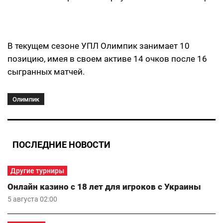
В текущем сезоне УПЛ Олимпик занимает 10
позицию, имея в своем активе 14 очков после 16
сыгранных матчей.
Олимпик
ПОСЛЕДНИЕ НОВОСТИ
Другие турниры
Онлайн казино с 18 лет для игроков с Украины
5 августа 02:00