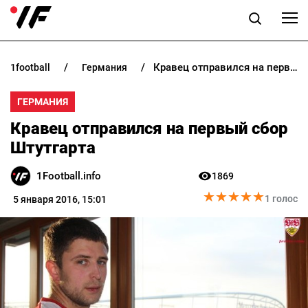
Кравец отправился на первый сбор Штутгарта
1football
германия
НОВОСТИ
ГЕРМАНИЯ
ПРОГНОЗЫ
Кравец отправился на первый сбор
БУКМЕКЕРЫ
Штутгарта
1Football.info
1869
КАЗИНО
★
★
★
★
★
★
★
★
★
★
1 голос
5 января 2016, 15:01
РАЗНОЕ