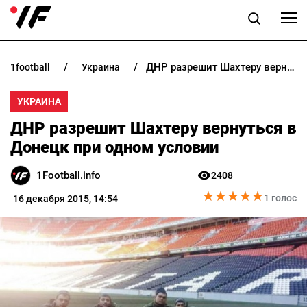
ДНР разрешит Шахтеру вернуться в Донецк при одном условии
1football
украина
НОВОСТИ
УКРАИНА
ПРОГНОЗЫ
ДНР разрешит Шахтеру вернуться в
БУКМЕКЕРЫ
Донецк при одном условии
1Football.info
2408
КАЗИНО
★
★
★
★
★
★
★
★
★
★
1 голос
16 декабря 2015, 14:54
РАЗНОЕ