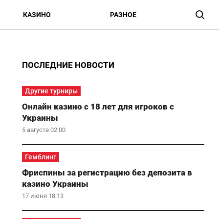
КАЗИНО
РАЗНОЕ
ПОСЛЕДНИЕ НОВОСТИ
Другие турниры
Онлайн казино с 18 лет для игроков с
Украины
5 августа 02:00
Гемблинг
Фриспины за регистрацию без депозита в
казино Украины
17 июня 18:13