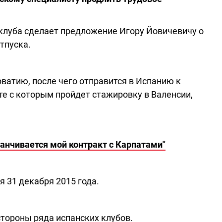
о клуба сделает предложение Игору Йовичевичу о
тпуска.
рватию, после чего отправится в Испанию к
е с которым пройдет стажировку в Валенсии,
канчивается мой контракт с Карпатами"
 31 декабря 2015 года.
стороны ряда испанских клубов.