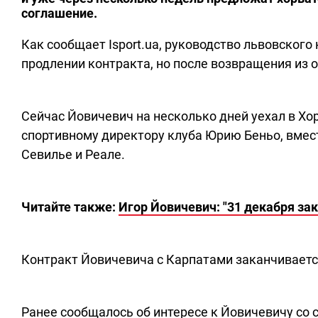
соглашение.
Как сообщает Isport.ua, руководство львовског
продлении контракта, но после возвращения из о
Сейчас Йовичевич на несколько дней уехал в Хо
спортивному директору клуба Юрию Беньо, вмест
Севилье и Реале.
Читайте также:
Игор Йовичевич: "31 декабря за
Контракт Йовичевича с Карпатами заканчивается
Ранее сообщалось об интересе к Йовичевичу со 