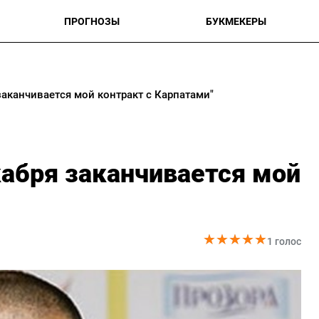
ПРОГНОЗЫ
БУКМЕКЕРЫ
заканчивается мой контракт с Карпатами"
кабря заканчивается мой
★
★
★
★
★
★
★
★
★
★
1 голос