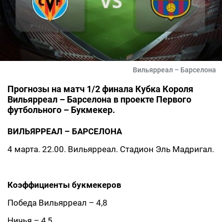
Вильярреал – Барселона
Прогнозы на матч 1/2 финала Кубка Короля
Вильярреал – Барселона в проекте Первого
футбольного – Букмекер.
ВИЛЬЯРРЕАЛ – БАРСЕЛОНА
4 марта. 22.00. Вильярреал. Стадион Эль Мадригал.
Коэффициенты букмекеров
Победа Вильярреал – 4,8
Ничья – 4,5