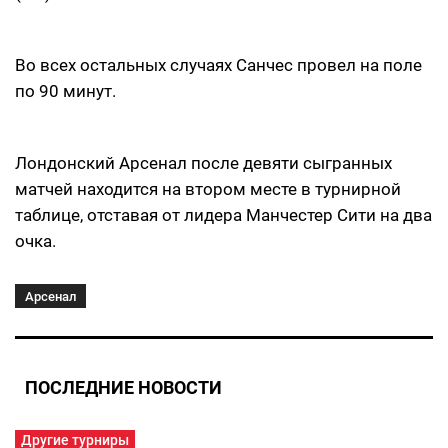
Во всех остальных случаях Санчес провел на поле
по 90 минут.
Лондонский Арсенал после девяти сыгранных
матчей находится на втором месте в турнирной
таблице, отставая от лидера Манчестер Сити на два
очка.
Арсенал
ПОСЛЕДНИЕ НОВОСТИ
Другие турниры