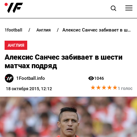
Алексис Санчес забивает в шести матчах подряд
1football
англия
НОВОСТИ
АНГЛИЯ
ПРОГНОЗЫ
Алексис Санчес забивает в шести
БУКМЕКЕРЫ
матчах подряд
1Football.info
1046
КАЗИНО
★
★
★
★
★
★
★
★
★
★
1 голос
18 октября 2015, 12:12
РАЗНОЕ