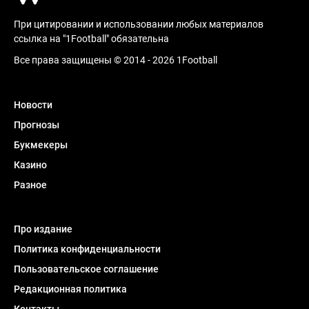
При цитировании и использовании любых материалов
ссылка на "1Football" обязательна
Все права защищены © 2014 - 2026 1Football
Новости
Прогнозы
Букмекеры
Казино
Разное
Про издание
Политика конфиденциальности
Пользовательское соглашение
Редакционная политика
Контакты