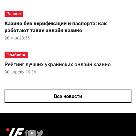
Разное
Казино без верификации и паспорта: как
работают такие онлайн казино
20 мая 23:36
Гемблинг
Рейтинг лучших украинских онлайн казино
30 апреля 19:36
Все новости