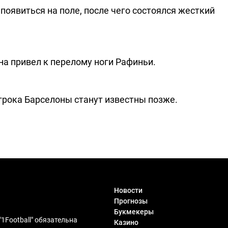
появиться на поле, после чего состоялся жесткий
а привел к перелому ноги Рафиньи.
грока Барселоны станут известны позже.
Новости
Прогнозы
Букмекеры
1Football" обязательна
Казино