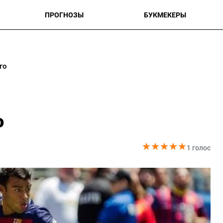
ПРОГНОЗЫ
БУКМЕКЕРЫ
го
о
★
★
★
★
★
★
★
★
★
★
1 голос