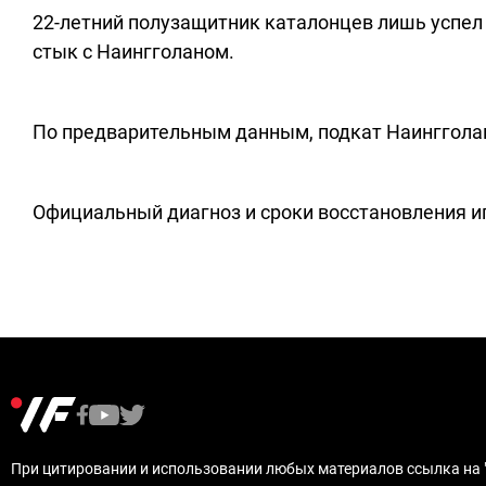
22-летний полузащитник каталонцев лишь успел 
стык с Наингголаном.
По предварительным данным, подкат Наингголан
Официальный диагноз и сроки восстановления и
При цитировании и использовании любых материалов ссылка на "