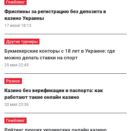
Гемблинг
Фриспины за регистрацию без депозита в
казино Украины
17 июня 18:13
Другие турниры
Букмекерские конторы с 18 лет в Украине: где
можно делать ставки на спорт
25 мая 22:45
Разное
Казино без верификации и паспорта: как
работают такие онлайн казино
20 мая 23:36
Гемблинг
Рейтинг лучших украинских онлайн казино