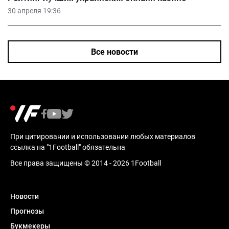
30 апреля 19:36
Все новости
При цитировании и использовании любых материалов
ссылка на "1Football" обязательна
Все права защищены © 2014 - 2026 1Football
Новости
Прогнозы
Букмекеры