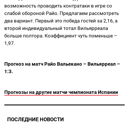
возможность проводить контратаки в игре со
слабой обороной Райо. Предлагаем рассмотреть
два вариант. Первый это победа гостей за 2,16, а
второй индивидуальный тотал Вильярреала
больше полтора. Коэффициент чуть поменьше –
1,97.
Прогноз на матч Райо Вальекано – Вильярреал –
1:3.
Прогнозы на другие матчи чемпионата Испании
ПОСЛЕДНИЕ НОВОСТИ