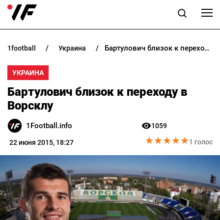
Бартулович близок к переходу в Ворсклу
1football
украина
НОВОСТИ
УКРАИНА
ПРОГНОЗЫ
Бартулович близок к переходу в
БУКМЕКЕРЫ
Ворсклу
1Football.info
1059
КАЗИНО
★
★
★
★
★
★
★
★
★
★
1 голос
22 июня 2015, 18:27
РАЗНОЕ