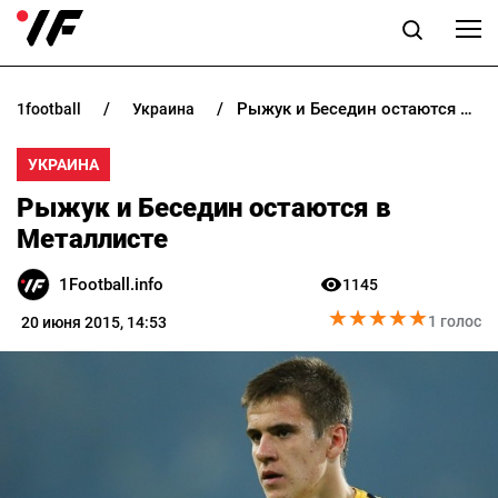
Рыжук и Беседин остаются в Металлисте
1football
украина
НОВОСТИ
УКРАИНА
ПРОГНОЗЫ
Рыжук и Беседин остаются в
БУКМЕКЕРЫ
Металлисте
1Football.info
1145
КАЗИНО
★
★
★
★
★
★
★
★
★
★
1 голос
20 июня 2015, 14:53
РАЗНОЕ