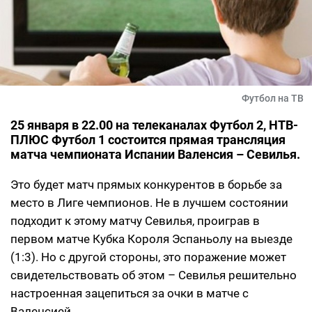
Футбол на ТВ
25 января в 22.00 на телеканалах Футбол 2, НТВ-
ПЛЮС Футбол 1 состоится прямая трансляция
матча чемпионата Испании Валенсия – Севилья.
Это будет матч прямых конкурентов в борьбе за
место в Лиге чемпионов. Не в лучшем состоянии
подходит к этому матчу Севилья, проиграв в
первом матче Кубка Короля Эспаньолу на выезде
(1:3). Но с другой стороны, это поражение может
свидетельствовать об этом – Севилья решительно
настроенная зацепиться за очки в матче с
Валенсией.