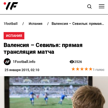
Валенсия – Севилья: прямая трансляция матча
1football
испания
НОВОСТИ
ИСПАНИЯ
ПРОГНОЗЫ
Валенсия – Севилья: прямая
БУКМЕКЕРЫ
трансляция матча
1Football.info
2526
КАЗИНО
★
★
★
★
★
★
★
★
★
★
1 голос
25 января 2015, 02:10
РАЗНОЕ