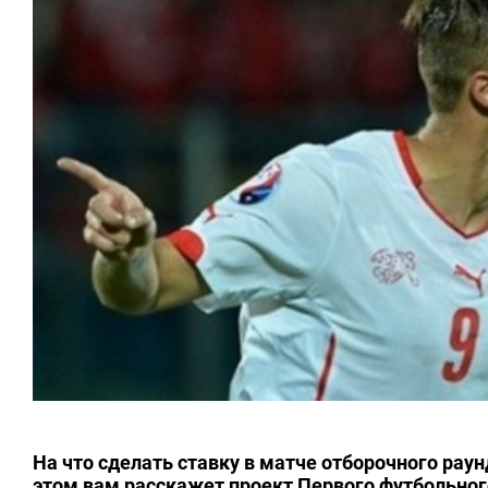
На что сделать ставку в матче отборочного рау
этом вам расскажет проект Первого футбольног