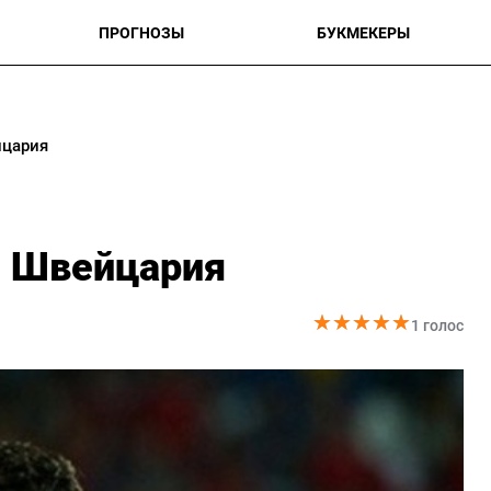
ПРОГНОЗЫ
БУКМЕКЕРЫ
йцария
- Швейцария
★
★
★
★
★
★
★
★
★
★
1 голос