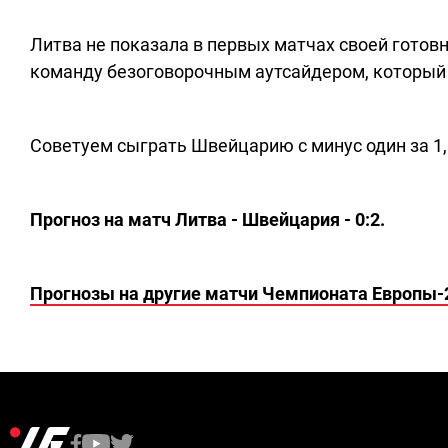
Литва не показала в первых матчах своей готовн
команду безоговорочным аутсайдером, который б
Советуем сыграть Швейцарию с минус один за 1,5
Прогноз на матч Литва - Швейцария - 0:2.
Прогнозы на другие матчи Чемпионата Европы-