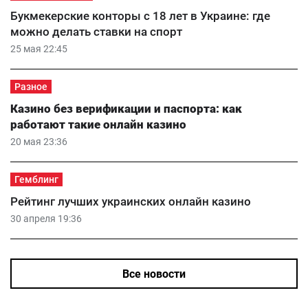
Букмекерские конторы с 18 лет в Украине: где
можно делать ставки на спорт
25 мая 22:45
Разное
Казино без верификации и паспорта: как
работают такие онлайн казино
20 мая 23:36
Гемблинг
Рейтинг лучших украинских онлайн казино
30 апреля 19:36
Все новости