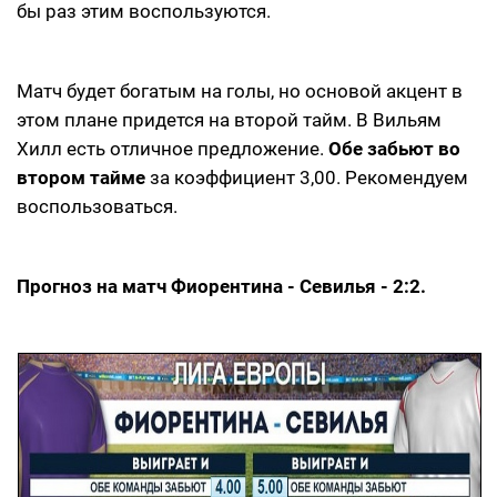
бы раз этим воспользуются.
Матч будет богатым на голы, но основой акцент в
этом плане придется на второй тайм. В Вильям
Хилл есть отличное предложение.
Обе забьют во
втором тайме
за коэффициент 3,00. Рекомендуем
воспользоваться.
Прогноз на матч Фиорентина - Севилья - 2:2.