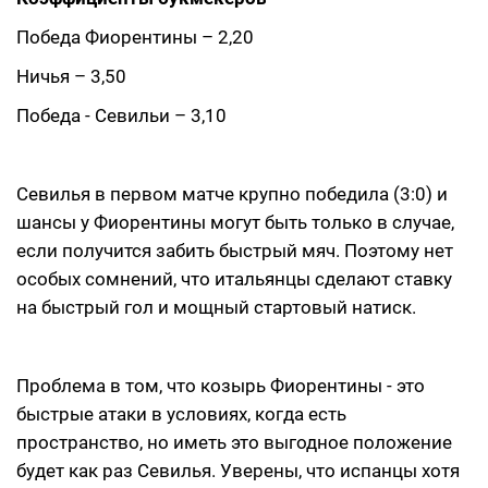
Победа Фиорентины – 2,20
Ничья – 3,50
Победа - Севильи – 3,10
Севилья в первом матче крупно победила (3:0) и
шансы у Фиорентины могут быть только в случае,
если получится забить быстрый мяч. Поэтому нет
особых сомнений, что итальянцы сделают ставку
на быстрый гол и мощный стартовый натиск.
Проблема в том, что козырь Фиорентины - это
быстрые атаки в условиях, когда есть
пространство, но иметь это выгодное положение
будет как раз Севилья. Уверены, что испанцы хотя