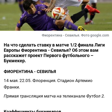
Фиорентина - Севилья. Фото google.com
На что сделать ставку в матче 1/2 финала Лиги
Европы Фиорентина - Севилья? Об этом вам
расскажет проект Первого футбольного –
Букмекер.
ФИОРЕНТИНА - СЕВИЛЬЯ
14 мая. 22.05. Флоренция. Стадион Артемио
Франки.
Прямая трансляция матча на телеканале Футбол 2.
Коэффициенты букмекеров