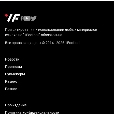
При цитировании и использовании любых материалов
ссылка на "1Football" обязательна
Все права защищены © 2014 - 2026 1Football
Новости
Прогнозы
Букмекеры
Казино
Разное
Про издание
Политика конфиденциальности