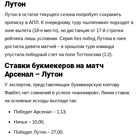
Лутон
Лутон в остатке текущего сезона попробует сохранить
прописку в АПЛ. К очередному туру «шляпники» подходят в
зоне вылета (18-е место), но дистанция от 17-й строчки
рейтинга лишь условная. Серия без побед Лутона в лиге
достигла девяти матчей – в прошлом туре команда
упустила победный счет на поле Тоттенхэма (1:2).
Ставки букмекеров на матч
Арсенал – Лутон
У экспертов, представляющих букмекерскую контору
Фавбет, нет сомнений в успехе «канониров». Линия ставок
на основные исходы выгляди так:
Победит Арсенал – 1,13;
Ничья – 10,00;
Победит Лутон – 27,00.