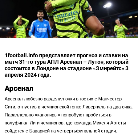
1football.info представляет прогноз и ставки на
матч 31-го тура АПЛ Арсенал – Лутон, который
состоится в Лондоне на стадионе «Эмирейтс» 3
апреля 2024 года.
Арсенал
Арсенал любезно разделил очки в гостях с Манчестер
Сити, отпустив в чемпионской гонке Ливерпуль на два очка.
Параллельно «канониры» попробуют пробиться в
полуфинал Лиги чемпионов, где команда Микеля Артеты
сойдется с Баварией на четвертьфинальной стадии.