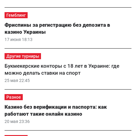
Гемблинг
Фриспины за регистрацию без депозита в
казино Украины
17 июня 18:13
Другие турниры
Букмекерские конторы с 18 лет в Украине: где
можно делать ставки на спорт
25 мая 22:45
Разное
Казино без верификации и паспорта: как
работают такие онлайн казино
20 мая 23:36