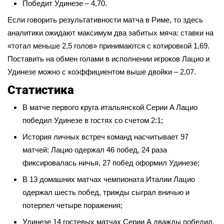
Победит Удинезе – 4,70.
Если говорить результативности матча в Риме, то здесь
аналитики ожидают максимум два забитых мяча: ставки на
«тотал меньше 2,5 голов» принимаются с котировкой 1,69.
Поставить на обмен голами в исполнении игроков Лацио и
Удинезе можно с коэффициентом выше двойки – 2,07.
Статистика
В матче первого круга итальянской Серии A Лацио
победил Удинезе в гостях со счетом 2:1;
История личных встреч команд насчитывает 97
матчей: Лацио одержал 46 побед, 24 раза
фиксировалась ничья, 27 побед оформил Удинезе;
В 13 домашних матчах чемпионата Италии Лацио
одержал шесть побед, трижды сыграл вничью и
потерпел четыре поражения;
Удинезе 14 гостевых матчах Серии А дважды победил,