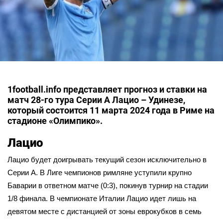
1football.info представляет прогноз и ставки на
матч 28-го тура Серии A Лацио – Удинезе,
который состоится 11 марта 2024 года в Риме на
стадионе «Олимпико».
Лацио
Лацио будет доигрывать текущий сезон исключительно в
Серии A. В Лиге чемпионов римляне уступили крупно
Баварии в ответном матче (0:3), покинув турнир на стадии
1/8 финала. В чемпионате Италии Лацио идет лишь на
девятом месте с дистанцией от зоны еврокубков в семь