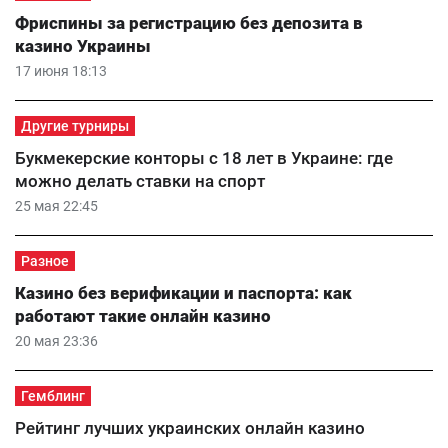
Фриспины за регистрацию без депозита в
казино Украины
17 июня 18:13
Другие турниры
Букмекерские конторы с 18 лет в Украине: где
можно делать ставки на спорт
25 мая 22:45
Разное
Казино без верификации и паспорта: как
работают такие онлайн казино
20 мая 23:36
Гемблинг
Рейтинг лучших украинских онлайн казино