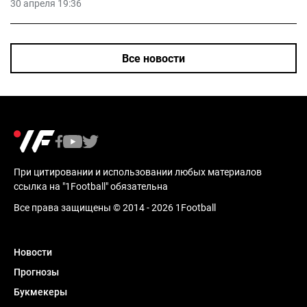
30 апреля 19:36
Все новости
При цитировании и использовании любых материалов
ссылка на "1Football" обязательна
Все права защищены © 2014 - 2026 1Football
Новости
Прогнозы
Букмекеры