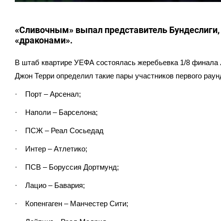
«Сливочным» выпал представитель Бундеслиги, 
«драконами».
В штаб квартире УЕФА состоялась жеребьевка 1/8 финала 
Джон Терри определил такие пары участников первого рау
·
Порт – Арсенал;
·
Наполи – Барселона;
·
ПСЖ – Реал Сосьедад
·
Интер – Атлетико;
·
ПСВ – Боруссия Дортмунд;
·
Лацио – Бавария;
·
Копенгаген – Манчестер Сити;