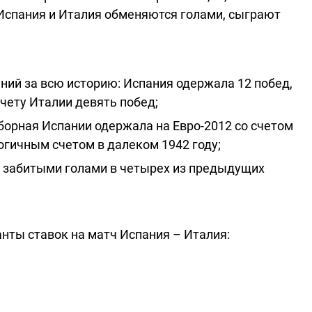
 Испания и Италия обменяются голами, сыграют
ний за всю историю: Испания одержала 12 побед,
счету Италии девять побед;
орная Испании одержала на Евро-2012 со счетом
огичным счетом в далеком 1942 году;
 забитыми голами в четырех из предыдущих
нты ставок на матч Испания – Италия: