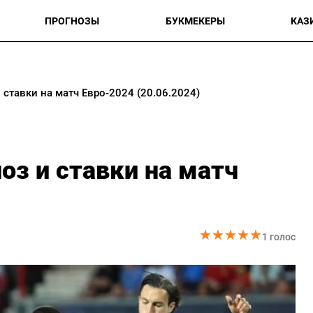
ПРОГНОЗЫ
БУКМЕКЕРЫ
КАЗ
 ставки на матч Евро-2024 (20.06.2024)
оз и ставки на матч
★
★
★
★
★
★
★
★
★
★
1 голос