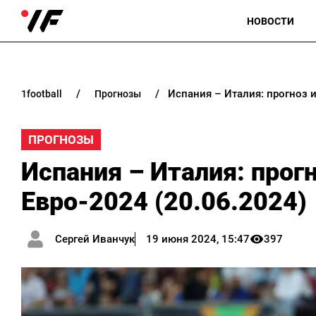
НОВОСТИ
Испания – Италия: прогноз и
1football
прогнозы
ПРОГНОЗЫ
Испания – Италия: прогн
Евро-2024 (20.06.2024)
Сергей Иванчук
19 июня 2024, 15:47
397