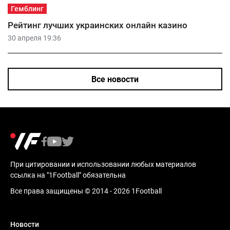
Гемблинг
Рейтинг лучших украинских онлайн казино
30 апреля 19:36
Все новости
При цитировании и использовании любых материалов
ссылка на "1Football" обязательна
Все права защищены © 2014 - 2026 1Football
Новости