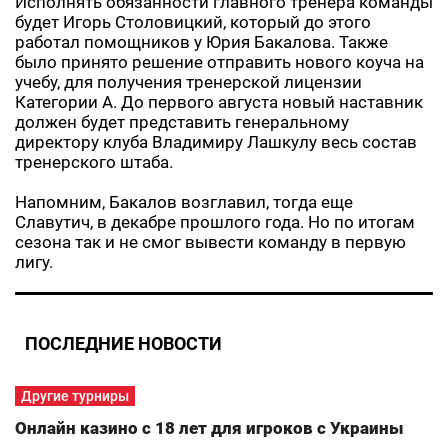
Исполнять обязанности главного тренера команды
будет Игорь Столовицкий, который до этого
работал помощников у Юрия Бакалова. Также
было принято решение отправить нового коуча на
учебу, для получения тренерской лицензии
Категории А. До первого августа новый наставник
должен будет представить генеральному
директору клуба Владимиру Лашкулу весь состав
тренерского штаба.
Напомним, Бакалов возглавил, тогда еще
Славутич, в декабре прошлого года. Но по итогам
сезона так и не смог вывести команду в первую
лигу.
ПОСЛЕДНИЕ НОВОСТИ
Другие турниры
Онлайн казино с 18 лет для игроков с Украины