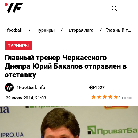
Главный тренер Черкасского Днепра Юрий Бакалов отправлен в отставку
1football
турниры
вторая лига
НОВОСТИ
ТУРНИРЫ
ПРОГНОЗЫ
Главный тренер Черкасского
БУКМЕКЕРЫ
Днепра Юрий Бакалов отправлен в
отставку
КАЗИНО
1Football.info
1527
★
★
★
★
★
★
★
★
★
★
РАЗНОЕ
1 голос
29 июля 2014, 21:03