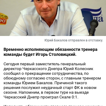
Юрий Бакалов отправлен в отставку.
Временно исполняющим обязанности тренера
команды будет Игорь Столовицкий.
Сегодня первый заместитель генеральный
директор Черкасского Днепра Юрий Колесник
сообщил о прекращении сотрудничества, по
обоюдному согласию сторон, с главным тренером
команды Юрием Бакалов. Причиной такого
решения послужил неудачный старт ФК в новом
сезоне. Напомним, в первом туре на выезде
Черкасский Днепр проиграл Скале 0:1.