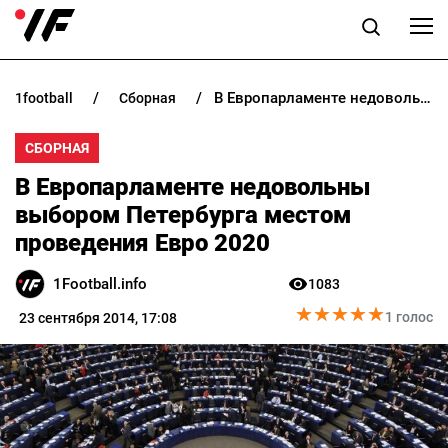
В Европарламенте недовольны выбором Петербурга местом проведения Евро 2020
1football
сборная
НОВОСТИ
СБОРНАЯ
ПРОГНОЗЫ
В Европарламенте недовольны
БУКМЕКЕРЫ
выбором Петербурга местом
проведения Евро 2020
КАЗИНО
1Football.info
1083
★
★
★
★
★
★
★
★
★
★
РАЗНОЕ
1 голос
23 сентября 2014, 17:08