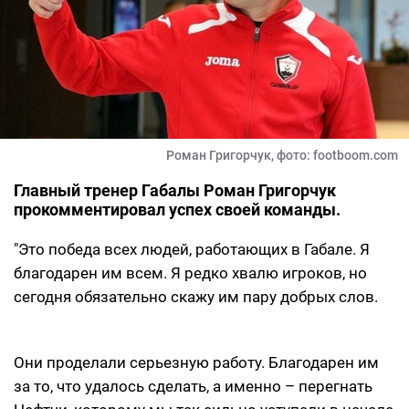
Роман Григорчук, фото: footboom.com
Главный тренер Габалы Роман Григорчук
прокомментировал успех своей команды.
"Это победа всех людей, работающих в Габале. Я
благодарен им всем. Я редко хвалю игроков, но
сегодня обязательно скажу им пару добрых слов.
Они проделали серьезную работу. Благодарен им
за то, что удалось сделать, а именно – перегнать