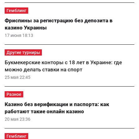
Гемблинг
Фриспины за регистрацию без депозита в
казино Украины
17 июня 18:13
Другие турниры
Букмекерские конторы с 18 лет в Украине: где
можно делать ставки на спорт
25 мая 22:45
Разное
Казино без верификации и паспорта: как
работают такие онлайн казино
20 мая 23:36
Гемблинг